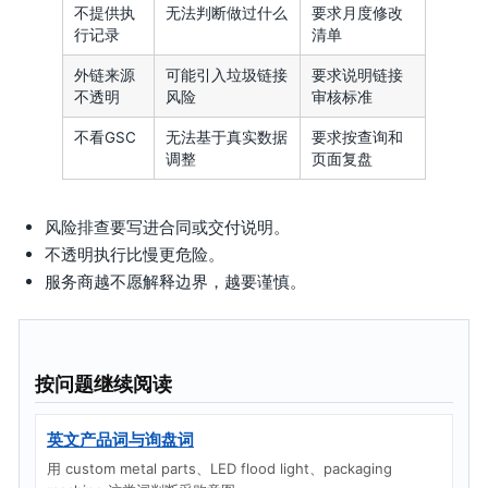
不提供执
无法判断做过什么
要求月度修改
行记录
清单
外链来源
可能引入垃圾链接
要求说明链接
不透明
风险
审核标准
不看GSC
无法基于真实数据
要求按查询和
调整
页面复盘
风险排查要写进合同或交付说明。
不透明执行比慢更危险。
服务商越不愿解释边界，越要谨慎。
按问题继续阅读
英文产品词与询盘词
用 custom metal parts、LED flood light、packaging