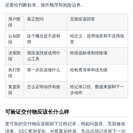
还要给判断标准、操作顺序和风险边界。
用户阶
真正想问
页面应该回答
段
认知阶
这个概念是不是有
给定义、适用场景和不适用场
段
用
景
决策阶
我应该找谁或用什
给筛选标准和排除项
段
么工具
执行阶
第一步应该做什么
给检查清单和优先级
段
复盘阶
怎么证明动作有效
给记录口径、数据来源和下一
段
步动作
可验证交付物应该长什么样
更可靠的交付物应该能留下过程记录，例如问题库、页面修改
清单、GSC查询变化、AI答案采样表、竞品出现记录和下一步