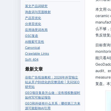
英文产品词研究
本文用 cus
询盘词与页面映射
ceramic 
产品页优化
manu
分类页优化
么不够，
应用场景词布局
售反馈复
GSC复盘
AI搜索可见性
目标查询词：G
Canonical
monit
Crawlable Links
能只看AI
Soft 404
GeoDad
最新文章
audit、en
meas
谷歌广告投放教程：2026年外贸独立
站从开户到优化的完整流程 | 天问SEO
复盘。本
研究站
GEO项目复盘怎么做：没有授权数据时
如何写可验证报告
GEO和外链有什么关系：哪些第三方来
源可能影响AI引用