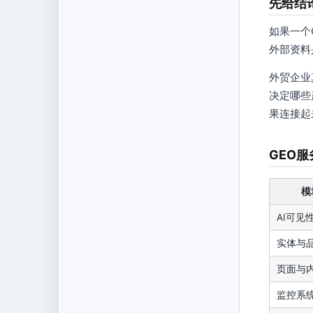
先给结
如果一个
外部资料
外贸企业
决定哪些
果连接起
GEO
模
AI可见
实体与
页面与
监控系