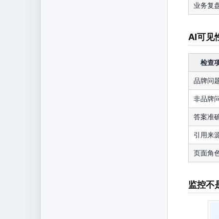
业务复
AI可
检查
品牌问
非品牌
答案准
引用来
页面角
监控不