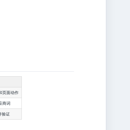
和页面动作
应商词
并验证