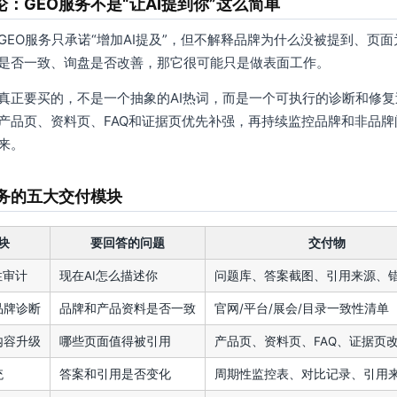
论：GEO服务不是“让AI提到你”这么简单
GEO服务只承诺“增加AI提及”，但不解释品牌为什么没被提到、页
是否一致、询盘是否改善，那它很可能只是做表面工作。
真正要买的，不是一个抽象的AI热词，而是一个可执行的诊断和修复
产品页、资料页、FAQ和证据页优先补强，再持续监控品牌和非品
来。
服务的五大交付模块
块
要回答的问题
交付物
性审计
现在AI怎么描述你
问题库、答案截图、引用来源、
品牌诊断
品牌和产品资料是否一致
官网/平台/展会/目录一致性清单
内容升级
哪些页面值得被引用
产品页、资料页、FAQ、证据页
统
答案和引用是否变化
周期性监控表、对比记录、引用