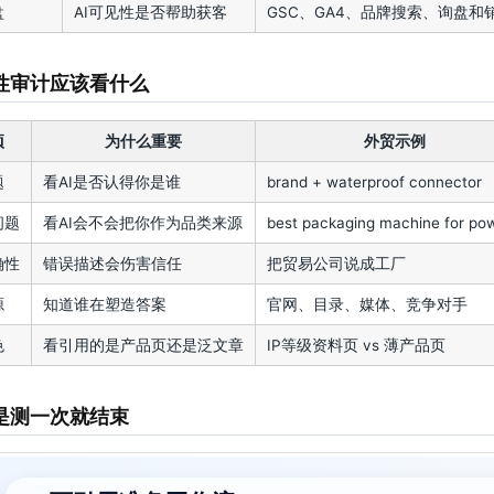
盘
AI可见性是否帮助获客
GSC、GA4、品牌搜索、询盘和
见性审计应该看什么
项
为什么重要
外贸示例
题
看AI是否认得你是谁
brand + waterproof connector
问题
看AI会不会把你作为品类来源
best packaging machine for po
确性
错误描述会伤害信任
把贸易公司说成工厂
源
知道谁在塑造答案
官网、目录、媒体、竞争对手
色
看引用的是产品页还是泛文章
IP等级资料页 vs 薄产品页
是测一次就结束