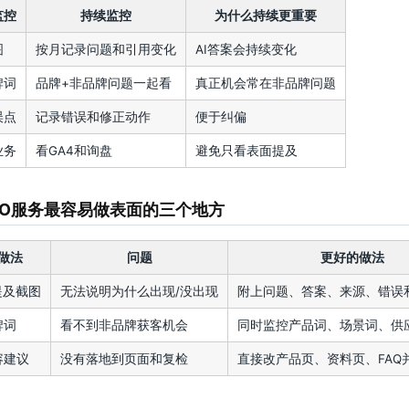
监控
持续监控
为什么持续更重要
图
按月记录问题和引用变化
AI答案会持续变化
牌词
品牌+非品牌问题一起看
真正机会常在非品牌问题
误点
记录错误和修正动作
便于纠偏
业务
看GA4和询盘
避免只看表面提及
EO服务最容易做表面的三个地方
做法
问题
更好的做法
提及截图
无法说明为什么出现/没出现
附上问题、答案、来源、错误
牌词
看不到非品牌获客机会
同时监控产品词、场景词、供
容建议
没有落地到页面和复检
直接改产品页、资料页、FAQ