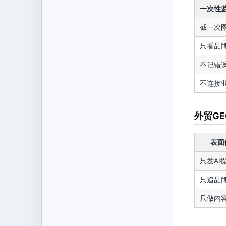
一次性
截一次
只看品
不记错
不连接
外贸G
表面
只发AI
只追品
只做内