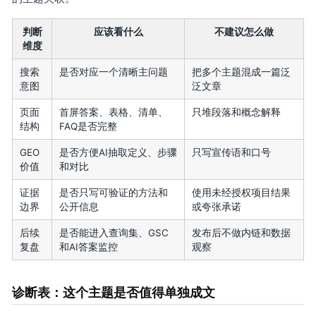
判断
应该看什么
不建议怎么做
维度
搜索
是否对应一个清晰主问题
把多个主题混成一篇泛
意图
泛文章
页面
首屏答案、表格、清单、
只堆段落和概念解释
结构
FAQ是否完整
GEO
是否方便AI抽取定义、步骤
只写宣传语和口号
价值
和对比
证据
是否只写可验证的方法和
使用未经授权项目结果
边界
公开信息
或夸张承诺
后续
是否能进入查询集、GSC
发布后不做内链和数据
复盘
和AI答案监控
观察
诊断表：这个主题是否值得单独成文