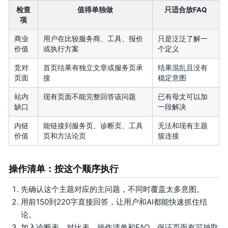
检查
值得单独做
只适合放FAQ
项
商业
用户在比较服务商、工具、报价
只是泛泛了解一
价值
或执行方案
个定义
竞对
首页结果有独立文章或服务页承
结果混乱且没有
页面
接
稳定意图
站内
现有页面不能完整回答该问题
已有母文可以加
缺口
一段解决
内链
能链接到服务页、诊断页、工具
无法和现有主题
价值
页和方法论页
簇连接
操作清单：按这个顺序执行
先确认这个主题对应的主问题，不同时覆盖太多意图。
用前150到220字直接回答，让用户和AI都能快速抓住结
论。
加入诊断表、对比表、操作清单和FAQ，保证页面有可抽取