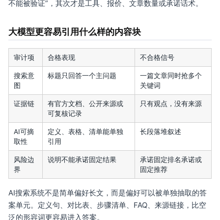
不能被验证”，其次才是工具、报价、文章数量或承诺话术。
大模型更容易引用什么样的内容块
审计项
合格表现
不合格信号
搜索意
标题只回答一个主问题
一篇文章同时抢多个
图
关键词
证据链
有官方文档、公开来源或
只有观点，没有来源
可复核记录
AI可摘
定义、表格、清单能单独
长段落堆叙述
取性
引用
风险边
说明不能承诺固定结果
承诺固定排名承诺或
界
固定推荐
AI搜索系统不是简单偏好长文，而是偏好可以被单独抽取的答
案单元。定义句、对比表、步骤清单、FAQ、来源链接，比空
泛的形容词更容易进入答案。