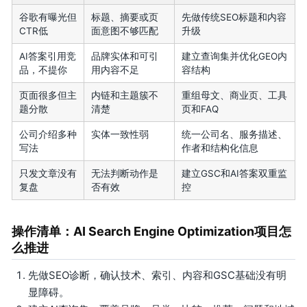
谷歌有曝光但
标题、摘要或页
先做传统SEO标题和内容
CTR低
面意图不够匹配
升级
AI答案引用竞
品牌实体和可引
建立查询集并优化GEO内
品，不提你
用内容不足
容结构
页面很多但主
内链和主题簇不
重组母文、商业页、工具
题分散
清楚
页和FAQ
公司介绍多种
实体一致性弱
统一公司名、服务描述、
写法
作者和结构化信息
只发文章没有
无法判断动作是
建立GSC和AI答案双重监
复盘
否有效
控
操作清单：AI Search Engine Optimization项目怎
么推进
先做SEO诊断，确认技术、索引、内容和GSC基础没有明
显障碍。