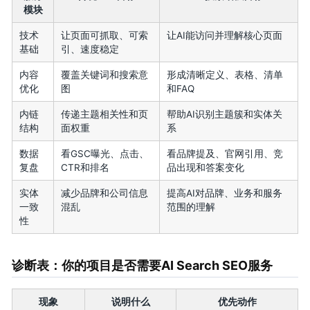
模块
技术
让页面可抓取、可索
让AI能访问并理解核心页面
基础
引、速度稳定
内容
覆盖关键词和搜索意
形成清晰定义、表格、清单
优化
图
和FAQ
内链
传递主题相关性和页
帮助AI识别主题簇和实体关
结构
面权重
系
数据
看GSC曝光、点击、
看品牌提及、官网引用、竞
复盘
CTR和排名
品出现和答案变化
实体
减少品牌和公司信息
提高AI对品牌、业务和服务
一致
混乱
范围的理解
性
诊断表：你的项目是否需要AI Search SEO服务
现象
说明什么
优先动作