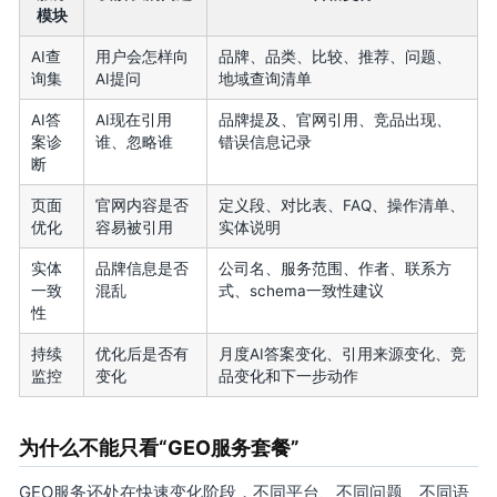
模块
AI查
用户会怎样向
品牌、品类、比较、推荐、问题、
询集
AI提问
地域查询清单
AI答
AI现在引用
品牌提及、官网引用、竞品出现、
案诊
谁、忽略谁
错误信息记录
断
页面
官网内容是否
定义段、对比表、FAQ、操作清单、
优化
容易被引用
实体说明
实体
品牌信息是否
公司名、服务范围、作者、联系方
一致
混乱
式、schema一致性建议
性
持续
优化后是否有
月度AI答案变化、引用来源变化、竞
监控
变化
品变化和下一步动作
为什么不能只看“GEO服务套餐”
GEO服务还处在快速变化阶段，不同平台、不同问题、不同语