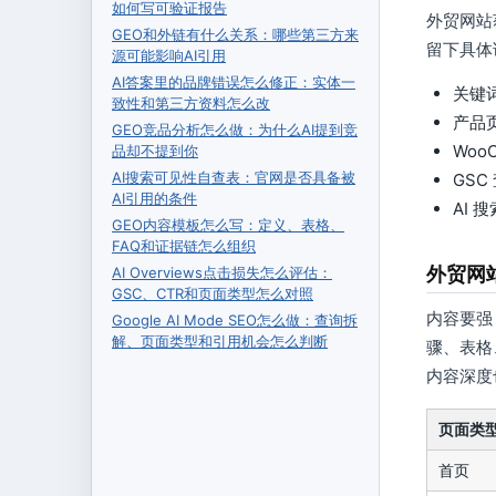
如何写可验证报告
外贸网站
GEO和外链有什么关系：哪些第三方来
留下具体
源可能影响AI引用
AI答案里的品牌错误怎么修正：实体一
关键
致性和第三方资料怎么改
产品
GEO竞品分析怎么做：为什么AI提到竞
Woo
品却不提到你
AI搜索可见性自查表：官网是否具备被
GS
AI引用的条件
AI
GEO内容模板怎么写：定义、表格、
FAQ和证据链怎么组织
外贸网
AI Overviews点击损失怎么评估：
GSC、CTR和页面类型怎么对照
内容要强
Google AI Mode SEO怎么做：查询拆
解、页面类型和引用机会怎么判断
骤、表格
内容深度
页面类
首页