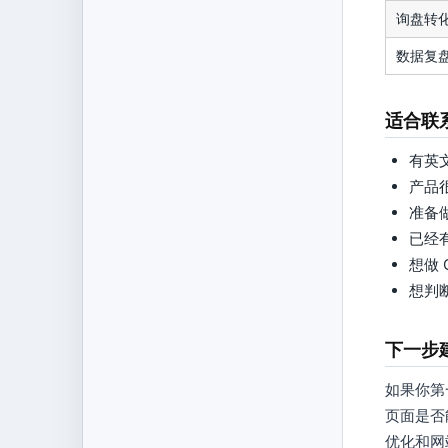
询盘转
数据复
适合联
有英
产品
准备
已经
想做 
想判
下一步
如果你第
页面是否
优化和网