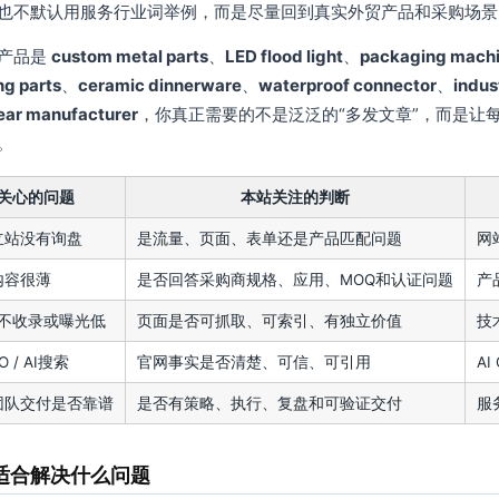
也不默认用服务行业词举例，而是尽量回到真实外贸产品和采购场景
产品是
custom metal parts
、
LED flood light
、
packaging mach
g parts
、
ceramic dinnerware
、
waterproof connector
、
indus
ear manufacturer
，你真正需要的不是泛泛的“多发文章”，而是让
。
关心的问题
本站关注的判断
立站没有询盘
是流量、页面、表单还是产品匹配问题
网
内容很薄
是否回答采购商规格、应用、MOQ和认证问题
产
le 不收录或曝光低
页面是否可抓取、可索引、有独立价值
技
O / AI搜索
官网事实是否清楚、可信、可引用
AI
团队交付是否靠谱
是否有策略、执行、复盘和可验证交付
服
适合解决什么问题