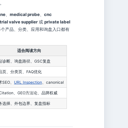
。
ine
、
medical probe
、
cnc
trial valve supplier
或
private label
每个产品、分类、应用和询盘入口都有
适合阅读方向
站诊断、询盘路径、GSC复盘
品页、分类页、FAQ优化
术SEO、
URL Inspection
、canonical
 Citation、GEO方法论、品牌权威
务选择、外包边界、复盘指标