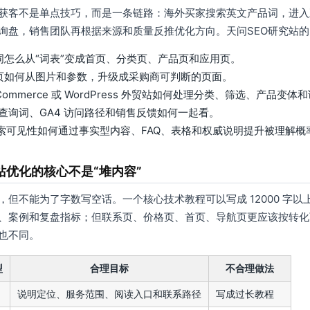
获客不是单点技巧，而是一条链路：海外买家搜索英文产品词，进入
询盘，销售团队再根据来源和质量反推优化方向。天问SEO研究站
词怎么从“词表”变成首页、分类页、产品页和应用页。
页如何从图片和参数，升级成采购商可判断的页面。
Commerce 或 WordPress 外贸站如何处理分类、筛选、产品变
C 查询词、GA4 访问路径和销售反馈如何一起看。
 搜索可见性如何通过事实型内容、FAQ、表格和权威说明提升被理解概
站优化的核心不是“堆内容”
，但不能为了字数写空话。一个核心技术教程可以写成 12000 字
、案例和复盘指标；但联系页、价格页、首页、导航页更应该按转化
也不同。
型
合理目标
不合理做法
说明定位、服务范围、阅读入口和联系路径
写成过长教程