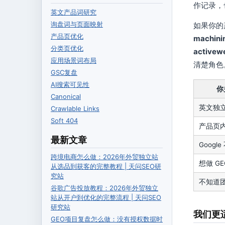
作记录，
英文产品词研究
询盘词与页面映射
如果你的
产品页优化
machinin
分类页优化
activew
应用场景词布局
清楚角色
GSC复盘
AI搜索可见性
你
Canonical
英文独
Crawlable Links
Soft 404
产品页
最新文章
Goog
跨境电商怎么做：2026年外贸独立站
想做 GE
从选品到获客的完整教程 | 天问SEO研
究站
不知道
谷歌广告投放教程：2026年外贸独立
站从开户到优化的完整流程 | 天问SEO
研究站
我们更
GEO项目复盘怎么做：没有授权数据时