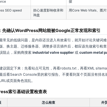
rce
据
ess SEO speed
担心速度影响收录和
用Core Web Vitals
询盘
先确认WordPress网站能被Google正常发现和索引
最常见的低级问题，是内容还没进入有效索引，就开始讨论关键词难度、
版、换主题、迁移服务器、调整多语言插件后，都应该先做索引检查
误阻止，采购商搜索
industrial valve supplier
或
custom metal p
议固定下来：先看站点可见性，再看robots.txt，再看XML site
最后看Search Console里的索引报告。不要看到某个页面没有
URL或页面角色混乱。
Press索引基础设置检查表
项
怎么检查
外