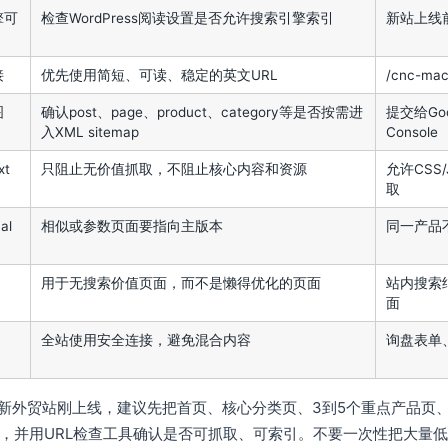
擎可
检查WordPress阅读设置是否允许搜索引擎索引
新站上线
接
优先使用简短、可读、稳定的英文URL
/cnc-mac
图
确认post、page、product、category等是否按需进
提交给Goog
入XML sitemap
Console
xt
只阻止无价值抓取，不阻止核心内容和资源
允许CSS
取
al
相似或参数页面要指向主版本
同一产品
用于无搜索价值页面，而不是懒得优化的页面
站内搜索
面
全站使用安全连接，避免混合内容
询盘表单
新外贸站刚上线，建议先把首页、核心分类页、3到5个重点产品页、
C，并用URL检查工具确认是否可抓取、可索引。不要一次性把大量