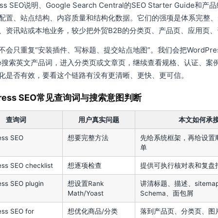
ess SEO说明、Google Search Central的SEO Starter 
配置、站点结构、内容质量和结构化数据。它们的强项是体系完整、
、资讯站或本地业务，较少把外贸B2B的分类页、产品页、应用页
不会只重复“安装插件、写标题、提交站点地图”。我们会把WordPre
gle搜索英文产品词，进入分类页或文章页，继续查看规格、认证、
化是否有效，要看这个链路有没有更清晰、更快、更可信。
Press SEO常见查询词与搜索意图判断
查询词
用户真实问题
本文如何承
ess SEO
想要完整方法
先给系统框架，再给设置
单
ss SEO checklist
想逐项检查
提供可执行核对表和复盘
ss SEO plugin
想设置Rank
讲清标题、描述、sitema
Math/Yoast
Schema、面包屑
ss SEO for
想优化商品/分类
落到产品页、分类页、图