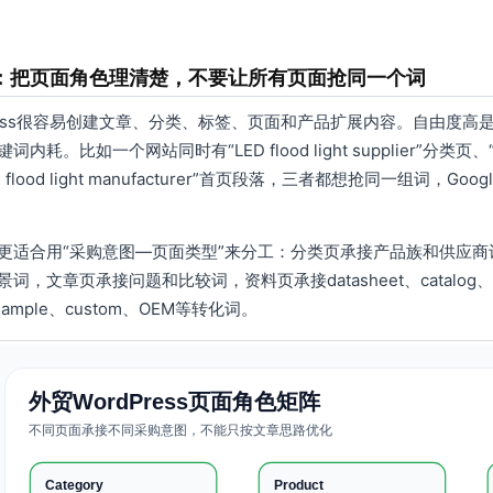
。
：把页面角色理清楚，不要让所有页面抢同一个词
Press很容易创建文章、分类、标签、页面和产品扩展内容。自由度
内耗。比如一个网站同时有“LED flood light supplier”分类页、“best L
D flood light manufacturer”首页段落，三者都想抢同一组词
更适合用“采购意图—页面类型”来分工：分类页承接产品族和供应
词，文章页承接问题和比较词，资料页承接datasheet、catalog
、sample、custom、OEM等转化词。