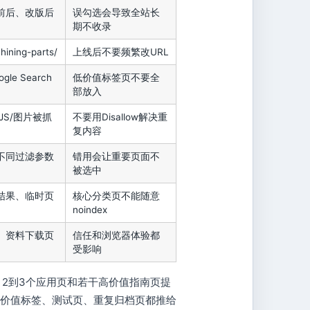
前后、改版后
误勾选会导致全站长
期不收录
hining-parts/
上线后不要频繁改URL
le Search
低价值标签页不要全
部放入
/JS/图片被抓
不要用Disallow解决重
复内容
不同过滤参数
错用会让重要页面不
被选中
结果、临时页
核心分类页不能随意
noindex
、资料下载页
信任和浏览器体验都
受影响
2到3个应用页和若干高价值指南页提
低价值标签、测试页、重复归档页都推给