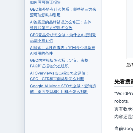
如何写可验证报告
GEO和外链有什么关系：哪些第三方来
源可能影响AI引用
AI答案里的品牌错误怎么修正：实体一
致性和第三方资料怎么改
GEO竞品分析怎么做：为什么AI提到竞
品却不提到你
AI搜索可见性自查表：官网是否具备被
AI引用的条件
GEO内容模板怎么写：定义、表格、
图
FAQ和证据链怎么组织
AI Overviews点击损失怎么评估：
GSC、CTR和页面类型怎么对照
先看搜索
Google AI Mode SEO怎么做：查询拆
解、页面类型和引用机会怎么判断
“Word
robot
页有收录
内容还是
当前Goog