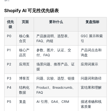
Shopify AI 可见性优先级表
优先
页面
要补什么
复盘指标
级
P0
核心集
产品族说明、选型表、
GSC 展示和索
合页
FAQ、内链
引
P1
核心产
参数、图片、认证、交
产品词点击和
品页
付、FAQ
询盘
P2
应用页
场景问题、推荐产品、证
应用词展示
据
P3
博客页
问题、比较、选型、链接
问题词和路径
P4
结构化
Product、Breadcrumb、
富结果和理解
数据
FAQ
P5
复盘
AI 引用、GA4、CRM
描述准确和线
索质量