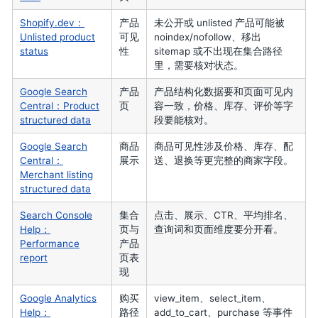
Shopify.dev：
产品
未公开或 unlisted 产品可能被
Unlisted product
可见
noindex/nofollow、移出
status
性
sitemap 或不出现在集合路径
里，需要核对状态。
Google Search
产品
产品结构化数据要和页面可见内
Central：Product
页
容一致，价格、库存、评价等字
structured data
段要能核对。
Google Search
商品
商品可见性涉及价格、库存、配
Central：
展示
送、退换等更完整的商家字段。
Merchant listing
structured data
Search Console
集合
点击、展示、CTR、平均排名、
Help：
页与
查询词和页面维度要分开看。
Performance
产品
report
页表
现
Google Analytics
购买
view_item、select_item、
Help：
路径
add_to_cart、purchase 等事件