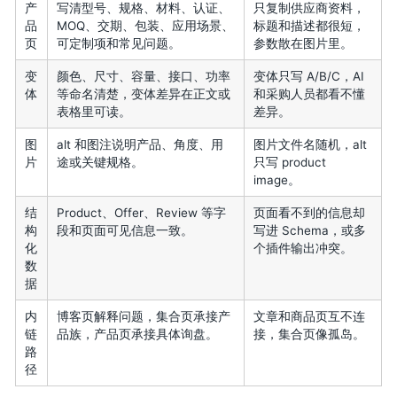
产
写清型号、规格、材料、认证、
只复制供应商资料，
品
MOQ、交期、包装、应用场景、
标题和描述都很短，
页
可定制项和常见问题。
参数散在图片里。
变
颜色、尺寸、容量、接口、功率
变体只写 A/B/C，AI
体
等命名清楚，变体差异在正文或
和采购人员都看不懂
表格里可读。
差异。
图
alt 和图注说明产品、角度、用
图片文件名随机，alt
片
途或关键规格。
只写 product
image。
结
Product、Offer、Review 等字
页面看不到的信息却
构
段和页面可见信息一致。
写进 Schema，或多
化
个插件输出冲突。
数
据
内
博客页解释问题，集合页承接产
文章和商品页互不连
链
品族，产品页承接具体询盘。
接，集合页像孤岛。
路
径