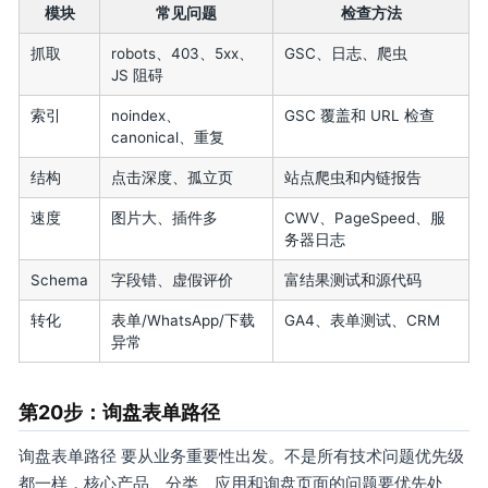
模块
常见问题
检查方法
抓取
robots、403、5xx、
GSC、日志、爬虫
JS 阻碍
索引
noindex、
GSC 覆盖和 URL 检查
canonical、重复
结构
点击深度、孤立页
站点爬虫和内链报告
速度
图片大、插件多
CWV、PageSpeed、服
务器日志
Schema
字段错、虚假评价
富结果测试和源代码
转化
表单/WhatsApp/下载
GA4、表单测试、CRM
异常
第20步：询盘表单路径
询盘表单路径 要从业务重要性出发。不是所有技术问题优先级
都一样，核心产品、分类、应用和询盘页面的问题要优先处