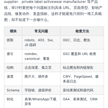
supplier、private label activewear manufacturer 等产品
线，审计时要把每个问题标注到具体 URL、页面类型、影响产
品线、修复动作、复盘指标。这样才能避免只得到一堆工具截
图，却不知道下一步修什么。
模块
常见问题
检查方法
抓取
robots、403、5xx、
GSC、日志、爬虫
JS 阻碍
索引
noindex、
GSC 覆盖和 URL 检查
canonical、重复
结构
点击深度、孤立页
站点爬虫和内链报告
速度
图片大、插件多
CWV、PageSpeed、服
务器日志
Schema
字段错、虚假评价
富结果测试和源代码
转化
表单/WhatsApp/下载
GA4、表单测试、CRM
异常