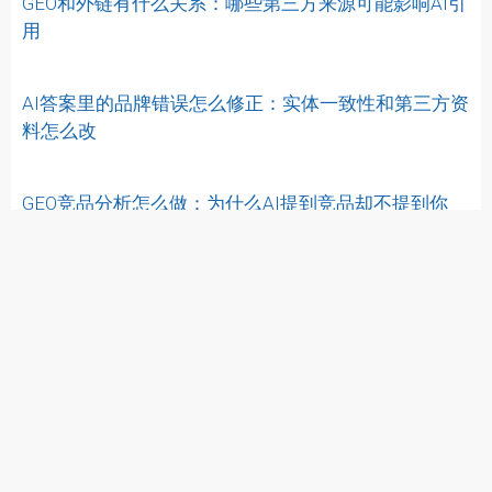
GEO和外链有什么关系：哪些第三方来源可能影响AI引
用
AI答案里的品牌错误怎么修正：实体一致性和第三方资
料怎么改
GEO竞品分析怎么做：为什么AI提到竞品却不提到你
天问SEO研究站专注于谷歌SEO、技术SEO、GEO 与网站搜索增
长诊断实践，持续分享收录、排名、内容、内链、结构化数据与
迁移排障的一线经验。
研究导航
重点页面